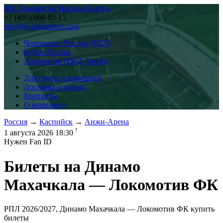
ФК Локомотив Москва билеты
+7 (495) 669-85-15
info@fc-lokomotiv.com
Чемпионат России (РПЛ)
Кубок России
Локомотив (РЖД Арена)
Для групп и компаний
Доставка и оплата
Контакты
О компании
Россия
→
Каспийск
→
Анжи-Арена
!
1 августа 2026 18:30
Нужен Fan ID
Билеты на
Динамо
Махачкала — Локомотив ФК
РПЛ 2026/2027, Динамо Махачкала — Локомотив ФК купить
билеты