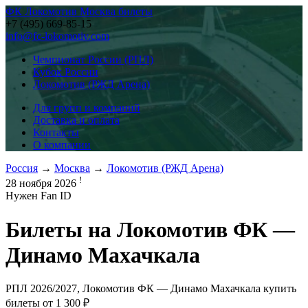
ФК Локомотив Москва билеты
+7 (495) 669-85-15
info@fc-lokomotiv.com
Чемпионат России (РПЛ)
Кубок России
Локомотив (РЖД Арена)
Для групп и компаний
Доставка и оплата
Контакты
О компании
Россия
→
Москва
→
Локомотив (РЖД Арена)
!
28 ноября 2026
Нужен Fan ID
Билеты на
Локомотив ФК —
Динамо Махачкала
РПЛ 2026/2027, Локомотив ФК — Динамо Махачкала купить
билеты от
1 300 ₽