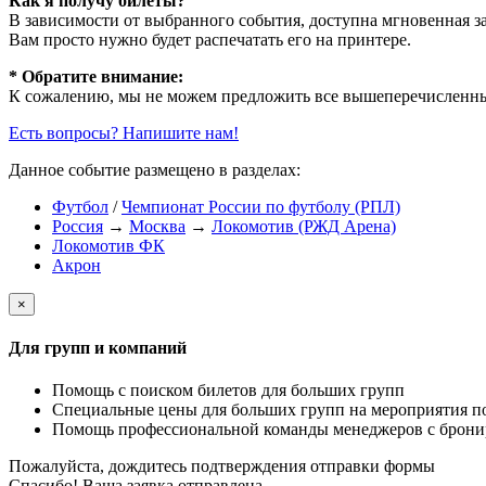
Как я получу билеты?
В зависимости от выбранного события, доступна
мгновенная з
Вам просто нужно будет распечатать его на принтере.
* Обратите внимание:
К сожалению, мы не можем предложить все вышеперечисленные
Есть вопросы? Напишите нам!
Данное событие размещено в разделах:
Футбол
/
Чемпионат России по футболу (РПЛ)
Россия
→
Москва
→
Локомотив (РЖД Арена)
Локомотив ФК
Акрон
×
Для групп и компаний
Помощь с поиском билетов для больших групп
Специальные цены для больших групп на мероприятия п
Помощь профессиональной команды менеджеров с бронир
Пожалуйста, дождитесь подтверждения отправки формы
Спасибо! Ваша заявка отправлена