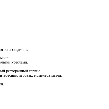
я зона стадиона.
места.
емыми креслами.
ый ресторанный сервис.
интересных игровых моментов матча.
ей.