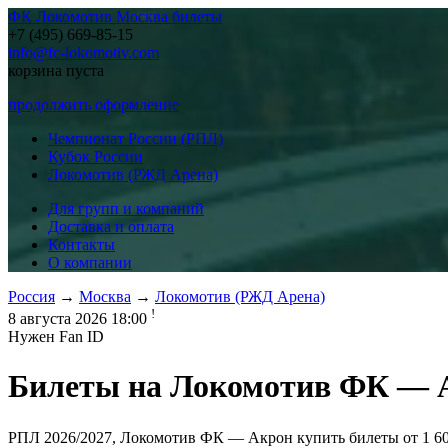
ФК Локомотив Москва билеты
+7 (495) 669-85-15
info@fc-lokomotiv.com
корзина пуста
продолжить оформление
Чемпионат России (РПЛ)
Кубок России
Локомотив (РЖД Арена)
Для групп и компаний
Доставка и оплата
Контакты
О компании
Россия
→
Москва
→
Локомотив (РЖД Арена)
!
8 августа 2026 18:00
Нужен Fan ID
Билеты на
Локомотив ФК
—
РПЛ 2026/2027, Локомотив ФК — Акрон купить билеты от
1 6