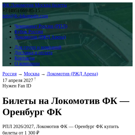
ФК Локомотив Москва билеты
+7 (495) 669-85-15
info@fc-lokomotiv.com
Чемпионат России (РПЛ)
Кубок России
Локомотив (РЖД Арена)
Для групп и компаний
Доставка и оплата
Контакты
О компании
Россия
→
Москва
→
Локомотив (РЖД Арена)
!
17 апреля 2027
Нужен Fan ID
Билеты на
Локомотив ФК —
Оренбург ФК
РПЛ 2026/2027, Локомотив ФК — Оренбург ФК купить
билеты от
1 300 ₽