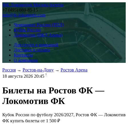
ФК Локомотив Москва билеты
+7 (495) 669-85-15
info@fc-lokomotiv.com
Чемпионат России (РПЛ)
Кубок России
Локомотив (РЖД Арена)
Для групп и компаний
Доставка и оплата
Контакты
О компании
Россия
→
Ростов-на-Дону
→
Ростов Арена
!
18 августа 2026 20:45
Билеты на
Ростов ФК —
Локомотив ФК
Кубок России по футболу 2026/2027, Ростов ФК — Локомотив
ФК купить билеты от
1 500 ₽