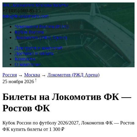
ФК Локомотив Москва билеты
+7 (495) 669-85-15
info@fc-lokomotiv.com
Чемпионат России (РПЛ)
Кубок России
Локомотив (РЖД Арена)
Для групп и компаний
Доставка и оплата
Контакты
О компании
Россия
→
Москва
→
Локомотив (РЖД Арена)
!
25 ноября 2026
Билеты на
Локомотив ФК —
Ростов ФК
Кубок России по футболу 2026/2027, Локомотив ФК — Ростов
ФК купить билеты от
1 300 ₽